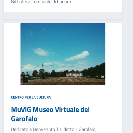
Biblioteca Comunale di Canaro
CENTRO PER LA CULTURA
MuViG Museo Virtuale del
Garofalo
Dedicato a Benvenuto Tisi detto il Garofalo,