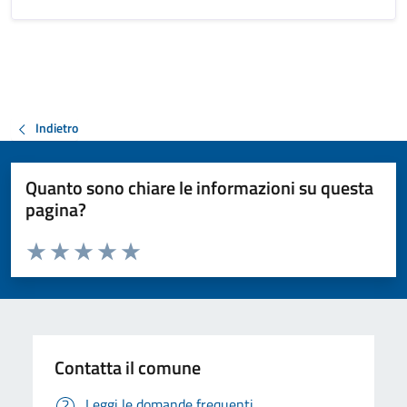
Indietro
Quanto sono chiare le informazioni su questa
pagina?
Valuta da 1 a 5 stelle la pagina
Valuta 1 stelle su 5
Valuta 2 stelle su 5
Valuta 3 stelle su 5
Valuta 4 stelle su 5
Valuta 5 stelle su 5
Contatta il comune
Leggi le domande frequenti