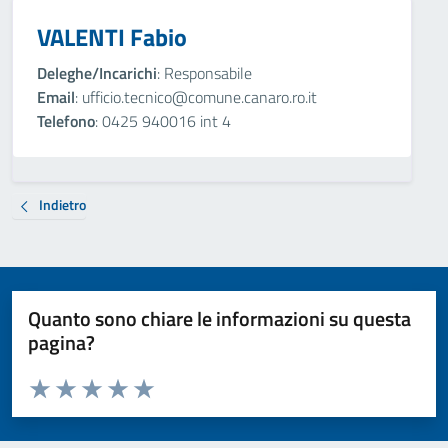
VALENTI Fabio
Deleghe/Incarichi
: Responsabile
Email
: ufficio.tecnico@comune.canaro.ro.it
Telefono
: 0425 940016 int 4
Indietro
Quanto sono chiare le informazioni su questa
pagina?
Valuta da 1 a 5 stelle la pagina
Valuta 1 stelle su 5
Valuta 2 stelle su 5
Valuta 3 stelle su 5
Valuta 4 stelle su 5
Valuta 5 stelle su 5