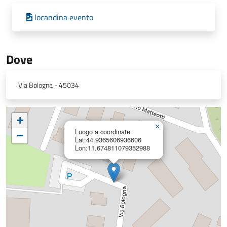
locandina evento
Dove
Via Bologna - 45034
+
×
Luogo a coordinate
−
Lat:44.9365606936606
Lon:11.674811079352988