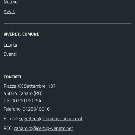
Notizie
Avvisi
VIVERE IL COMUNE
Luoghi
Eventi
CONTATTI
Piazza XX Settembre, 137
45034 Canaro (RO)
C.F. 00210190294
Telefono:
0425940016
E-mail:
PEC: