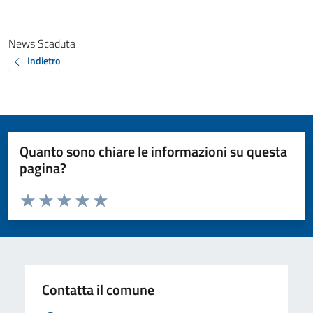
News Scaduta
Indietro
Quanto sono chiare le informazioni su questa
pagina?
Valuta da 1 a 5 stelle la pagina
Valuta 1 stelle su 5
Valuta 2 stelle su 5
Valuta 3 stelle su 5
Valuta 4 stelle su 5
Valuta 5 stelle su 5
Contatta il comune