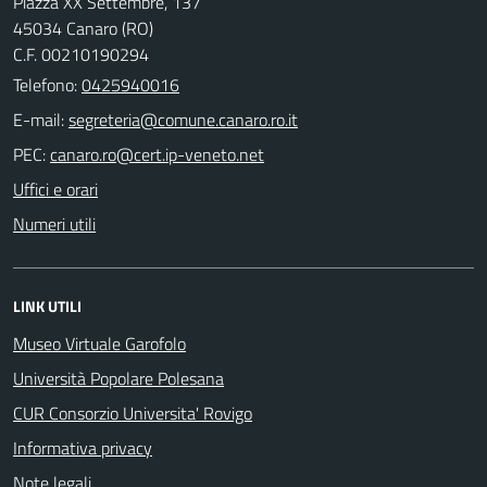
Piazza XX Settembre, 137
45034 Canaro (RO)
C.F. 00210190294
Telefono:
0425940016
E-mail:
PEC:
Uffici e orari
Numeri utili
LINK UTILI
Museo Virtuale Garofolo
Università Popolare Polesana
CUR Consorzio Universita' Rovigo
Informativa privacy
Note legali