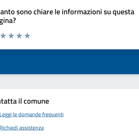
anto sono chiare le informazioni su questa
gina?
a da 1 a 5 stelle la pagina
ta 1 stelle su 5
Valuta 2 stelle su 5
Valuta 3 stelle su 5
Valuta 4 stelle su 5
Valuta 5 stelle su 5
tatta il comune
Leggi le domande frequenti
Richiedi assistenza