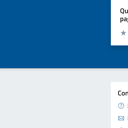
Qu
pa
Valut
Valu
Con