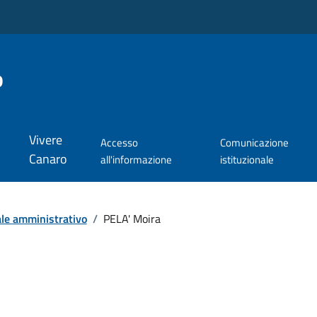
o
Vivere
Accesso
Comunicazione
Canaro
all'informazione
istituzionale
le amministrativo
/
PELA' Moira