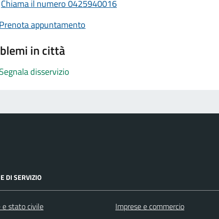
Chiama il numero 0425940016
Prenota appuntamento
blemi in città
Segnala disservizio
E DI SERVIZIO
e stato civile
Imprese e commercio