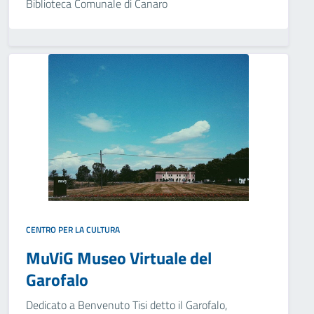
Biblioteca Comunale di Canaro
CENTRO PER LA CULTURA
MuViG Museo Virtuale del
Garofalo
Dedicato a Benvenuto Tisi detto il Garofalo,