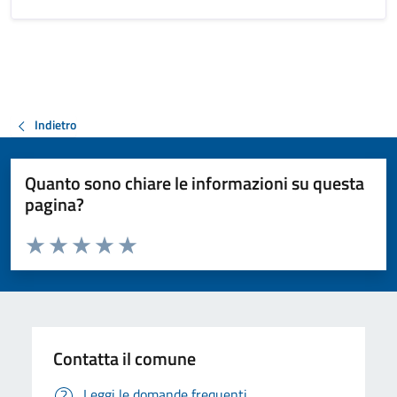
Indietro
Quanto sono chiare le informazioni su questa
pagina?
Valuta da 1 a 5 stelle la pagina
Valuta 1 stelle su 5
Valuta 2 stelle su 5
Valuta 3 stelle su 5
Valuta 4 stelle su 5
Valuta 5 stelle su 5
Contatta il comune
Leggi le domande frequenti