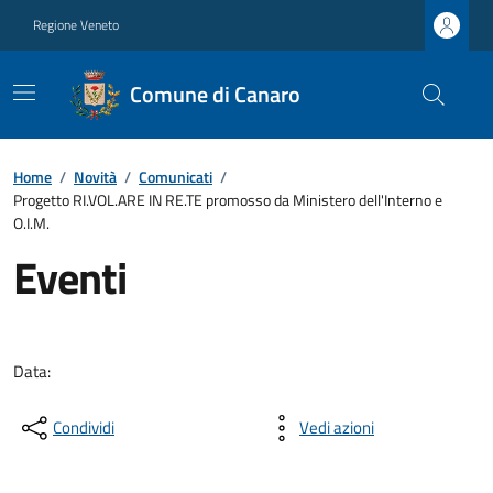
Regione Veneto
Comune di Canaro
Home
/
Novità
/
Comunicati
/
Progetto RI.VOL.ARE IN RE.TE promosso da Ministero dell'Interno e
O.I.M.
Eventi
Data:
Condividi
Vedi azioni