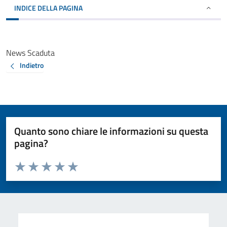
INDICE DELLA PAGINA
News Scaduta
Indietro
Quanto sono chiare le informazioni su questa
pagina?
Valuta da 1 a 5 stelle la pagina
Valuta 1 stelle su 5
Valuta 2 stelle su 5
Valuta 3 stelle su 5
Valuta 4 stelle su 5
Valuta 5 stelle su 5