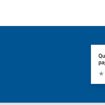
Qu
pa
Valut
Valu