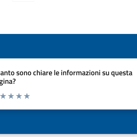
anto sono chiare le informazioni su questa
gina?
a da 1 a 5 stelle la pagina
ta 1 stelle su 5
Valuta 2 stelle su 5
Valuta 3 stelle su 5
Valuta 4 stelle su 5
Valuta 5 stelle su 5