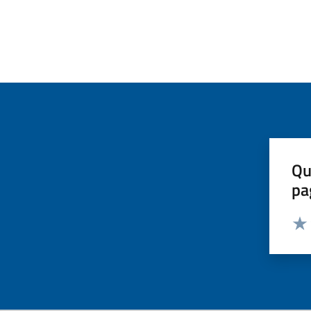
Qu
pa
Valut
Valu