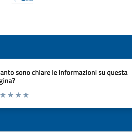
anto sono chiare le informazioni su questa
gina?
a da 1 a 5 stelle la pagina
ta 1 stelle su 5
Valuta 2 stelle su 5
Valuta 3 stelle su 5
Valuta 4 stelle su 5
Valuta 5 stelle su 5